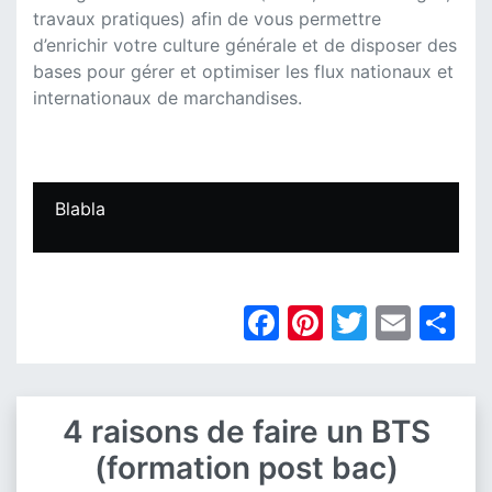
travaux pratiques) afin de vous permettre
d’enrichir votre culture générale et de disposer des
bases pour gérer et optimiser les flux nationaux et
internationaux de marchandises.
Blabla
Facebook
Pinterest
Twitter
Emai
Pa
4 raisons de faire un BTS
(formation post bac)