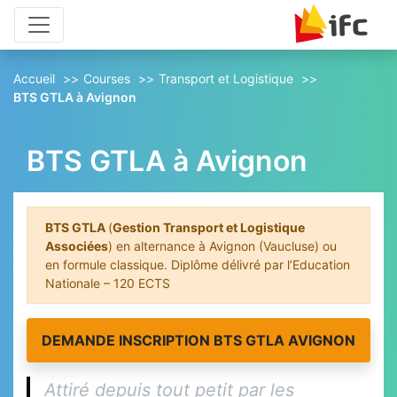
Aller au contenu principal
Aller au pied de page
Accueil
Courses
Transport et Logistique
BTS GTLA à Avignon
BTS GTLA à Avignon
BTS GTLA
(
Gestion Transport et Logistique
Associées
) en alternance à Avignon (Vaucluse) ou
en formule classique. Diplôme délivré par l’Education
Nationale – 120 ECTS
DEMANDE INSCRIPTION BTS GTLA AVIGNON
Attiré depuis tout petit par les