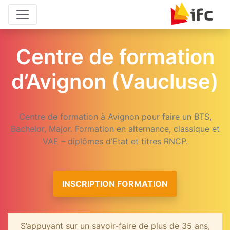
Aller au contenu principal
Aller au pied de page
Centre de formation
d’Avignon (Vaucluse)
Centre de formation à Avignon pour faire un BTS,
Bachelor, Major. Formation en alternance, classique et
VAE – diplômes d’Etat et titres RNCP.
INSCRIPTION FORMATION
S’appuyant sur un savoir-faire de plus de 35 ans,