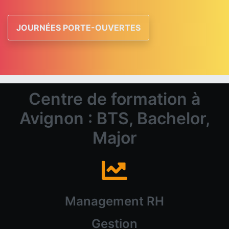
JOURNÉES PORTE-OUVERTES
Centre de formation à
Avignon : BTS, Bachelor,
Major
Management RH
Gestion