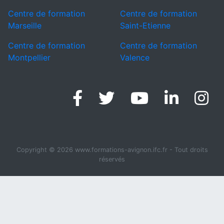
Centre de formation
Centre de formation
Marseille
Saint-Etienne
Centre de formation
Centre de formation
Montpellier
Valence
Facebook
Twitter
Linke
I
Youtube
Copyright © 2026 www.formations-avignon.ifc.fr - Tout droits
réservés