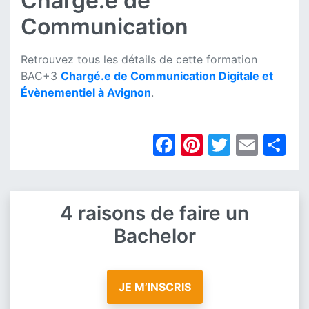
Chargé.e de
Communication
Retrouvez tous les détails de cette formation
BAC+3
Chargé.e de Communication Digitale et
Évènementiel à Avignon
.
Facebook
Pinterest
Twitter
Emai
Pa
4 raisons de faire un
Bachelor
JE M’INSCRIS